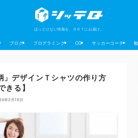
ほっとけない情報を、ＨＯＴにお届け。
ブログ
プログラミング
CG
サッカーコーチ
柄」デザインＴシャツの作り方
できる】
024年2月16日