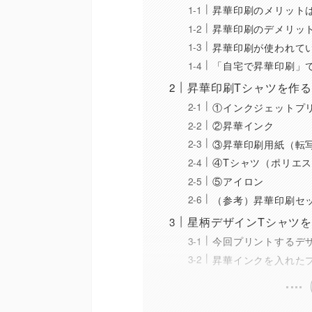
昇華印刷のメリット
昇華印刷のデメリッ
昇華印刷が使われて
「自宅で昇華印刷」
昇華印刷Tシャツを作
①インクジェットプ
②昇華インク
③昇華印刷用紙（転
④Tシャツ（ポリエス
⑤アイロン
（参考）昇華印刷セ
星柄デザインTシャツ
今回プリントするデ
昇華インクを入れた