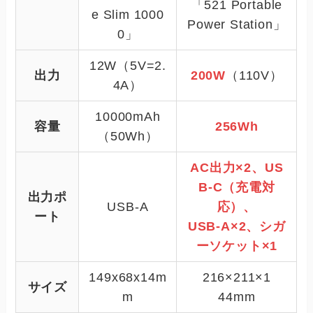
「521 Portable
e Slim 1000
Power Station」
0」
12W（5V=2.
出力
200W
（110V）
4A）
10000mAh
容量
256Wh
（50Wh）
AC出力×2、US
B-C（充電対
出力ポ
USB-A
応）、
ート
USB-A×2、シガ
ーソケット×1
149x68x14m
216×211×1
サイズ
m
44mm